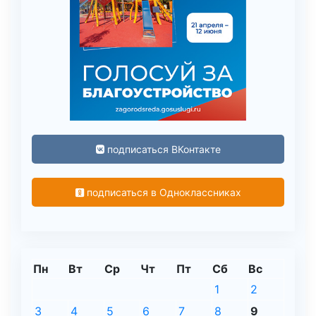
подписаться ВКонтакте
подписаться в Одноклассниках
Пн
Вт
Ср
Чт
Пт
Сб
Вс
1
2
3
4
5
6
7
8
9