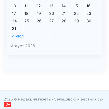
10
11
12
13
14
15
16
17
18
19
20
21
22
23
24
25
26
27
28
29
30
31
« Июл
Август 2026
şans
vidobet
vidobet
vidobet
vidobet
casinolevant
casinolevant
casinolevant
vidobet
şans
casinolevant
casino
şans
casino
casino
casino
boostaro
casinolevant
şans
casinolevant
şanscasino
vidobet
vidobet
levant
galyabet
gorabet
gorabet
gorabet
vidobet
galyabet
gorabet
gorabet
nigeria
sports
casino
|
|
güncel
giriş
|
|
|
giriş
casino
giriş
şans
casino
levant
şans
şans
|
giriş
casino
giriş
|
|
giriş
casino
|
|
|
|
giriş
|
|
|
betting
betting
2026 © Редакция газеты «Сельцовский вестник 32»
12+
|
giriş
|
|
|
|
|
giriş
|
|
|
|
giriş
|
|
|
|
|