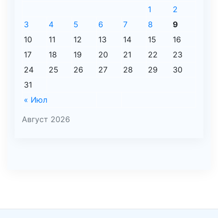
1
2
3
4
5
6
7
8
9
10
11
12
13
14
15
16
17
18
19
20
21
22
23
24
25
26
27
28
29
30
31
« Июл
Август 2026
şans
vidobet
vidobet
vidobet
vidobet
casinolevant
casinolevant
casinolevant
vidobet
şans
casinolevant
casino
şans
casino
casino
casino
boostaro
casinolevant
şans
casinolevant
şanscasino
vidobet
vidobet
levant
gorabet
galyabet
gorabet
gorabet
gorabet
vidobet
galyabet
gorabet
gorabet
nigeria
sports