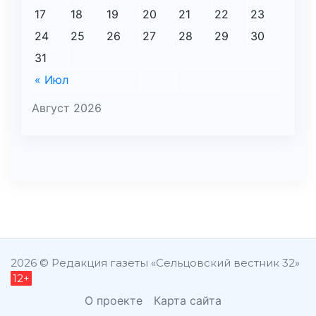
17
18
19
20
21
22
23
24
25
26
27
28
29
30
31
« Июл
Август 2026
şans
vidobet
vidobet
vidobet
vidobet
casinolevant
casinolevant
casinolevant
vidobet
şans
casinolevant
casino
şans
casino
casino
casino
boostaro
casinolevant
şans
casinolevant
şanscasino
vidobet
vidobet
levant
gorabet
galyabet
gorabet
gorabet
gorabet
vidobet
galyabet
gorabet
gorabet
nigeria
sports
casino
|
|
güncel
giriş
|
|
|
giriş
casino
giriş
şans
casino
levant
şans
şans
|
giriş
casino
giriş
|
|
giriş
casino
|
|
|
|
|
giriş
|
|
|
betting
betting
2026 © Редакция газеты «Сельцовский вестник 32»
12+
|
giriş
|
|
|
|
|
giriş
|
|
|
|
giriş
|
|
|
|
|
|
|
|
О проекте
Карта сайта